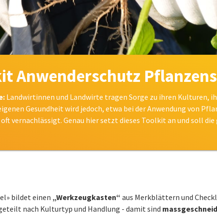
kit Anwenderschutz Pflanzens
e:
Landwirtinnen und Landwirte tragen Sorge zu ihren Kulturen, i
eigenen Gesundheit wird jedoch, etwa bei der Anwendung von Pfl
oft vernachlässigt. Genau hier setzt dieses Toolkit an und soll d
l» bildet einen
„Werkzeugkasten“
aus Merkblättern und Checkli
fgeteilt nach Kulturtyp und Handlung - damit sind
massgeschneide