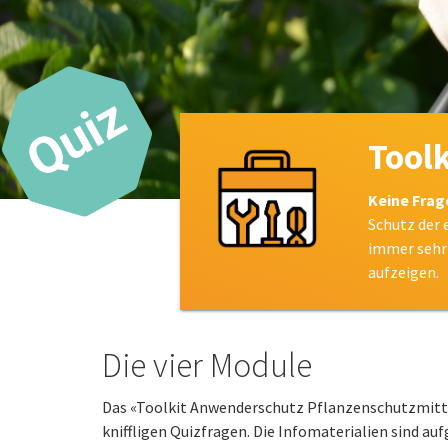
Tool
Keine Frag
Schutz der 
immer sehr 
aufzeigen.
Die vier Module
Das «Toolkit Anwenderschutz Pflanzenschutzmitte
kniffligen Quizfragen. Die Infomaterialien sind au