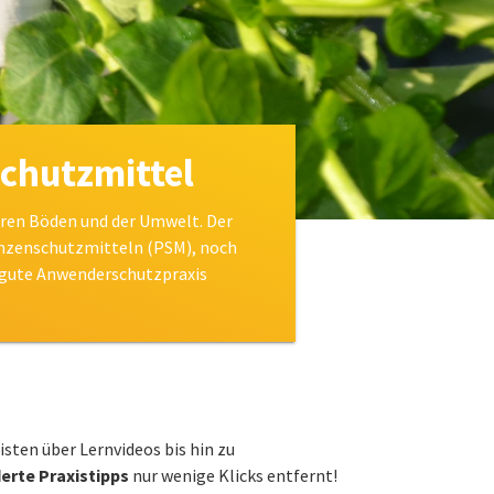
chutzmittel
hren Böden und der Umwelt. Der
anzenschutzmitteln (PSM), noch
ie gute Anwenderschutzpraxis
sten über Lernvideos bis hin zu
rte Praxistipps
nur wenige Klicks entfernt!